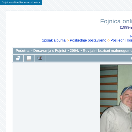
Fojnica online Pocetna stranica
Fojnica onl
(1999-2
P
Spisak albuma
Posljednje postavljeno
Posljednji ko
Početna
>
Desavanja u Fojnici
>
2004.
>
Revijalni bozicni malonogomet