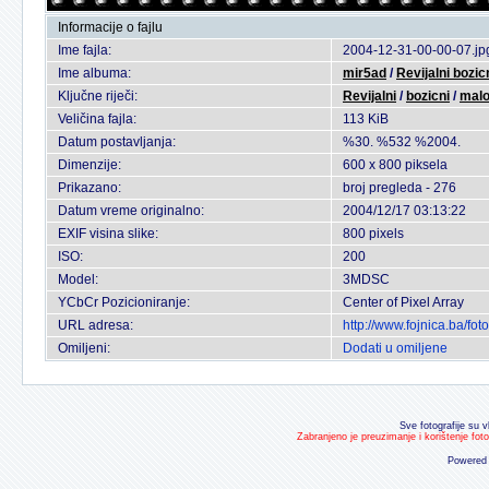
Informacije o fajlu
Ime fajla:
2004-12-31-00-00-07.jp
Ime albuma:
mir5ad
/
Revijalni bozi
Ključne riječi:
Revijalni
/
bozicni
/
mal
Veličina fajla:
113 KiB
Datum postavljanja:
%30. %532 %2004.
Dimenzije:
600 x 800 piksela
Prikazano:
broj pregleda - 276
Datum vreme originalno:
2004/12/17 03:13:22
EXIF visina slike:
800 pixels
ISO:
200
Model:
3MDSC
YCbCr Pozicioniranje:
Center of Pixel Array
URL adresa:
http://www.fojnica.ba/f
Omiljeni:
Dodati u omiljene
Sve fotografije su v
Zabranjeno je preuzimanje i korištenje fot
Powered