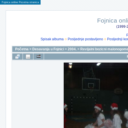
Fojnica online Pocetna stranica
Fojnica onl
(1999-2
P
Spisak albuma
Posljednje postavljeno
Posljednji ko
Početna
>
Desavanja u Fojnici
>
2004.
>
Revijalni bozicni malonogomet