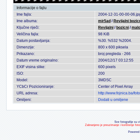
Informacije o fajlu
Ime fajla:
2004-12-31-00-00-06.jp
Ime albuma:
mir5ad
/
Revijalni bozi
Ključne riječi:
Revijalni
/
bozicni
/
mal
Veličina fajla:
98 KiB
Datum postavljanja:
%30. %532 %2004.
Dimenzije:
800 x 600 piksela
Prikazano:
broj pregleda - 266
Datum vreme originalno:
2004/12/17 03:12:55
EXIF visina slike:
600 pixels
ISO:
200
Model:
3MDSC
YCbCr Pozicioniranje:
Center of Pixel Array
URL adresa:
http://www.fojnica.ba/f
Omiljeni:
Dodati u omiljene
Sve fotografije su v
Zabranjeno je preuzimanje i korištenje fot
Powered