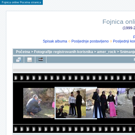
Fojnica online Pocetna stranica
Fojnica onl
(1999-2
P
Spisak albuma
Posljednje postavljeno
Posljednji ko
Početna
>
Fotografije registrovanih korisnika
>
amer_rock
>
Snimanje 