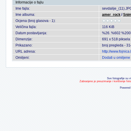
Informacije o fajlu
Ime fajla:
sevdalije_(11).JP
Ime albuma:
amer_rock
/
Snim
Ocjena (broj glasova - 1):
Veličina fajla:
116 KiB
Datum postavljanja:
%26. %602 %200
Dimenzije:
691 x 518 piksela
Prikazano:
broj pregleda - 31
URL adresa:
http://www.fojnic
Omiljeni:
Dodati u omiljene
Sve fotografije su v
Zabranjeno je preuzimanje i korištenje fot
Powered