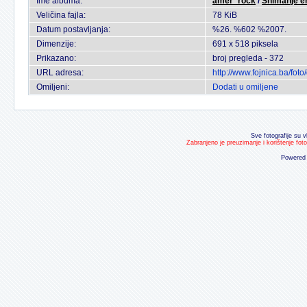
Ime albuma:
amer_rock
/
Snimanje emi
Veličina fajla:
78 KiB
Datum postavljanja:
%26. %602 %2007.
Dimenzije:
691 x 518 piksela
Prikazano:
broj pregleda - 372
URL adresa:
http://www.fojnica.ba/fo
Omiljeni:
Dodati u omiljene
Sve fotografije su v
Zabranjeno je preuzimanje i korištenje fot
Powered