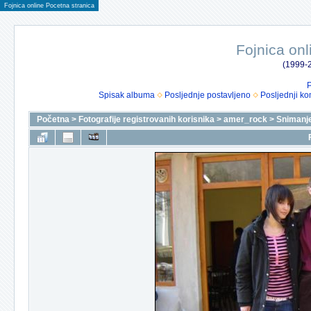
Fojnica online Pocetna stranica
Fojnica onl
(1999-2
P
Spisak albuma
Posljednje postavljeno
Posljednji ko
Početna
>
Fotografije registrovanih korisnika
>
amer_rock
>
Snimanje 