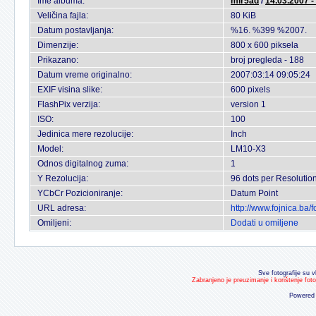
Ime albuma:
mir5ad
/
14.03.2007 -
Veličina fajla:
80 KiB
Datum postavljanja:
%16. %399 %2007.
Dimenzije:
800 x 600 piksela
Prikazano:
broj pregleda - 188
Datum vreme originalno:
2007:03:14 09:05:24
EXIF visina slike:
600 pixels
FlashPix verzija:
version 1
ISO:
100
Jedinica mere rezolucije:
Inch
Model:
LM10-X3
Odnos digitalnog zuma:
1
Y Rezolucija:
96 dots per Resolutio
YCbCr Pozicioniranje:
Datum Point
URL adresa:
http://www.fojnica.ba
Omiljeni:
Dodati u omiljene
Sve fotografije su v
Zabranjeno je preuzimanje i korištenje fot
Powered