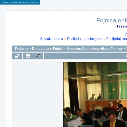
Fojnica online Pocetna stranica
Fojnica onl
(1999-2
P
Spisak albuma
Posljednje postavljeno
Posljednji ko
Početna
>
Desavanja u Fojnici
>
Sjednice Opcinskog vijeca Fojnica
>