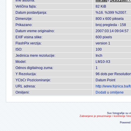
Ime albuma:
mir5ad
/
14.03.2007 -
Veličina fajla:
82 KiB
Datum postavljanja:
%16. %399 %2007.
Dimenzije:
800 x 600 piksela
Prikazano:
broj pregleda - 158
Datum vreme originalno:
2007:03:14 09:04:57
EXIF visina slike:
600 pixels
FlashPix verzija:
version 1
ISO:
100
Jedinica mere rezolucije:
Inch
Model:
LM10-X3
Odnos digitalnog zuma:
1
Y Rezolucija:
96 dots per Resolutio
YCbCr Pozicioniranje:
Datum Point
URL adresa:
http://www.fojnica.ba
Omiljeni:
Dodati u omiljene
Sve fotografije su v
Zabranjeno je preuzimanje i korištenje fot
Powered