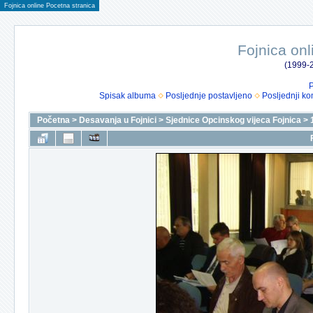
Fojnica online Pocetna stranica
Fojnica onl
(1999-2
P
Spisak albuma
Posljednje postavljeno
Posljednji ko
Početna
>
Desavanja u Fojnici
>
Sjednice Opcinskog vijeca Fojnica
>