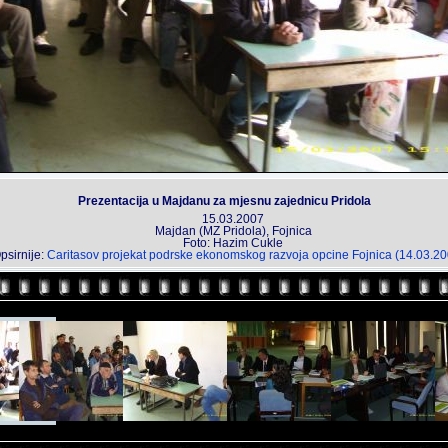
Prezentacija u Majdanu za mjesnu zajednicu Pridola
15.03.2007
Majdan (MZ Pridola), Fojnica
Foto: Hazim Cukle
psirnije:
Caritasov projekat podrske ekonomskog razvoja opcine Fojnica (14.03.20