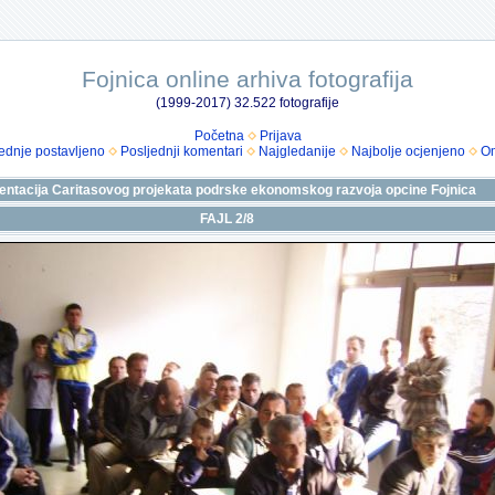
Fojnica online arhiva fotografija
(1999-2017) 32.522 fotografije
Početna
Prijava
ednje postavljeno
Posljednji komentari
Najgledanije
Najbolje ocjenjeno
Om
entacija Caritasovog projekata podrske ekonomskog razvoja opcine Fojnica
FAJL 2/8