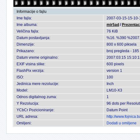
Informacije o fajlu
Ime fajla:
2007-03-15-15-10-
Ime albuma:
mir5ad
/
Prezentac
Veličina fajla:
76 KiB
Datum postavljanja:
%16. %390 %2007
Dimenzije:
800 x 600 piksela
Prikazano:
broj pregleda - 185
Datum vreme originalno:
2007:03:15 15:10:
EXIF visina slike:
600 pixels
FlashPix verzija:
version 1
ISO:
100
Jedinica mere rezolucije:
Inch
Model:
LM10-X3
Odnos digitalnog zuma:
1
Y Rezolucija:
96 dots per Resolut
YCbCr Pozicioniranje:
Datum Point
URL adresa:
http://www.fojnica
Omiljeni:
Dodati u omiljene