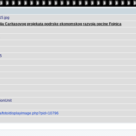
15.jpg
ija Caritasovog projekata podrske ekonomskog razvoja opcine Fojnica
.
15
ionUnit
.ba/foto/displayimage.php?pid=10796