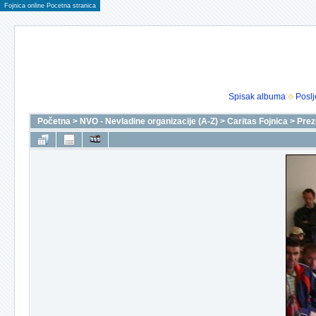
Fojnica online Pocetna stranica
Spisak albuma
Poslj
Početna
>
NVO - Nevladine organizacije (A-Z)
>
Caritas Fojnica
>
Prez