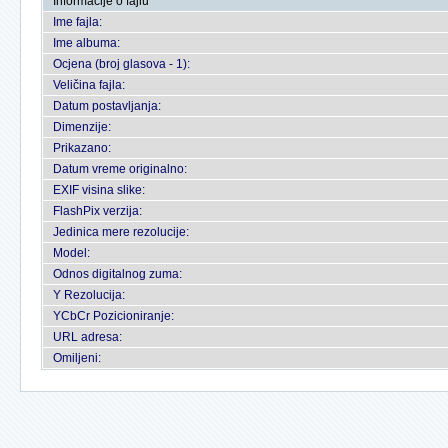
Informacije o fajlu
Ime fajla:
Ime albuma:
Ocjena (broj glasova - 1):
Veličina fajla:
Datum postavljanja:
Dimenzije:
Prikazano:
Datum vreme originalno:
EXIF visina slike:
FlashPix verzija:
Jedinica mere rezolucije:
Model:
Odnos digitalnog zuma:
Y Rezolucija:
YCbCr Pozicioniranje:
URL adresa:
Omiljeni: