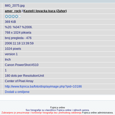
IMG_2075.jpg
amer_rock
/
Kasteli i lovacka kuca (Zahor)
369 KiB
%20. %047 %2006.
768 x 1024 piksela
broj pregleda - 476
2006:11:18 13:39:59
1024 pixels
version 1
Inch
Canon PowerShot A510
1
180 dots per ResolutionUnit
Center of Pixel Array
http://www.fojnica.ba/foto/displayimage.php?pid=10186
Dodati u omiljene
Fojnica online
Sve fotografije su vlasništvo Fojnica online i njihovih autora.
Zabranjeno je preuzimanje i korištenje fotografija bez prethodnog odobrenja
Fojnica online administratora
.