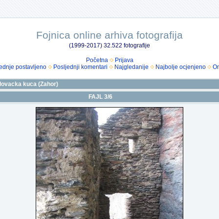
Fojnica online arhiva fotografija
(1999-2017) 32.522 fotografije
Početna
Prijava
ednje postavljeno
Posljednji komentari
Najgledanije
Najbolje ocjenjeno
Om
i lovacka kuca (Zahor)
FAJL 3/6