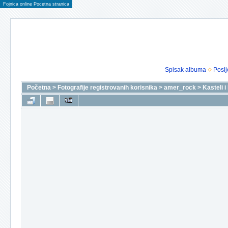
Fojnica online Pocetna stranica
Spisak albuma
Poslj
Početna
>
Fotografije registrovanih korisnika
>
amer_rock
>
Kasteli 