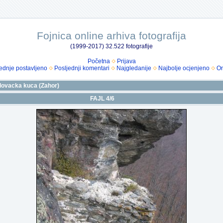
Fojnica online arhiva fotografija
(1999-2017) 32.522 fotografije
Početna
Prijava
ednje postavljeno
Posljednji komentari
Najgledanije
Najbolje ocjenjeno
Om
i lovacka kuca (Zahor)
FAJL 4/6