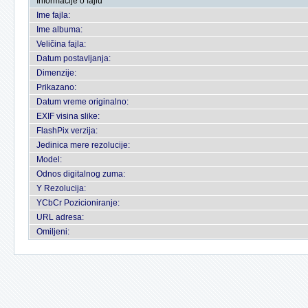
Informacije o fajlu
Ime fajla:
Ime albuma:
Veličina fajla:
Datum postavljanja:
Dimenzije:
Prikazano:
Datum vreme originalno:
EXIF visina slike:
FlashPix verzija:
Jedinica mere rezolucije:
Model:
Odnos digitalnog zuma:
Y Rezolucija:
YCbCr Pozicioniranje:
URL adresa:
Omiljeni: