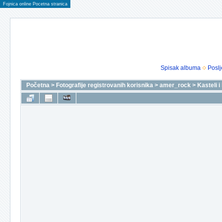
Fojnica online Pocetna stranica
Spisak albuma
Poslj
Početna
>
Fotografije registrovanih korisnika
>
amer_rock
>
Kasteli 