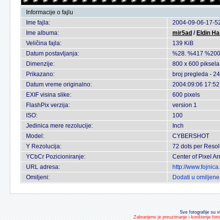
Informacije o fajlu
Ime fajla:
2004-09-06-17-52
Ime albuma:
mir5ad
/
Eldin H
Veličina fajla:
139 KiB
Datum postavljanja:
%28. %417 %200
Dimenzije:
800 x 600 piksela
Prikazano:
broj pregleda - 2
Datum vreme originalno:
2004:09:06 17:52
EXIF visina slike:
600 pixels
FlashPix verzija:
version 1
ISO:
100
Jedinica mere rezolucije:
Inch
Model:
CYBERSHOT
Y Rezolucija:
72 dots per Resol
YCbCr Pozicioniranje:
Center of Pixel Ar
URL adresa:
http://www.fojnic
Omiljeni:
Dodati u omiljene
Sve fotografije su v
Zabranjeno je preuzimanje i korištenje fot