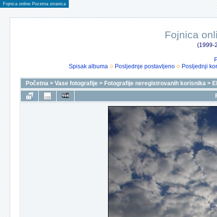
Fojnica online Pocetna stranica
Fojnica onl
(1999-2
P
Spisak albuma
Posljednje postavljeno
Posljednji ko
Početna
>
Vase fotografije
>
Fotografije neregistrovanih korisnika
>
E