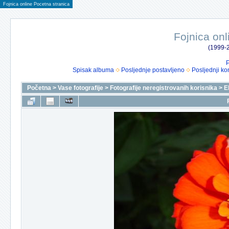
Fojnica online Pocetna stranica
Fojnica onl
(1999-2
P
Spisak albuma
Posljednje postavljeno
Posljednji ko
Početna
>
Vase fotografije
>
Fotografije neregistrovanih korisnika
>
E