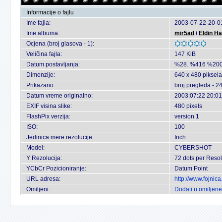
Informacije o fajlu
Ime fajla:
2003-07-22-20-01
Ime albuma:
mir5ad
/
Eldin H
Ocjena (broj glasova - 1):
Veličina fajla:
147 KiB
Datum postavljanja:
%28. %416 %200
Dimenzije:
640 x 480 piksela
Prikazano:
broj pregleda - 2
Datum vreme originalno:
2003:07:22 20:01
EXIF visina slike:
480 pixels
FlashPix verzija:
version 1
ISO:
100
Jedinica mere rezolucije:
Inch
Model:
CYBERSHOT
Y Rezolucija:
72 dots per Resol
YCbCr Pozicioniranje:
Datum Point
URL adresa:
http://www.fojnic
Omiljeni:
Dodati u omiljene