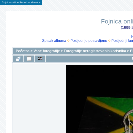
Fojnica online Pocetna stranica
Fojnica onl
(1999-2
P
Spisak albuma
Posljednje postavljeno
Posljednji ko
Početna
>
Vase fotografije
>
Fotografije neregistrovanih korisnika
>
E