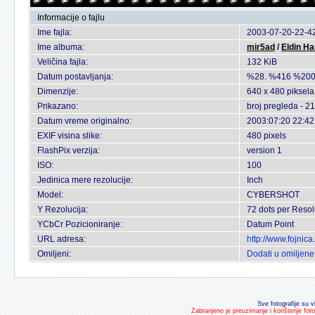
Informacije o fajlu
Ime fajla:
2003-07-20-22-42
Ime albuma:
mir5ad
/
Eldin H
Veličina fajla:
132 KiB
Datum postavljanja:
%28. %416 %200
Dimenzije:
640 x 480 piksela
Prikazano:
broj pregleda - 2
Datum vreme originalno:
2003:07:20 22:42
EXIF visina slike:
480 pixels
FlashPix verzija:
version 1
ISO:
100
Jedinica mere rezolucije:
Inch
Model:
CYBERSHOT
Y Rezolucija:
72 dots per Resol
YCbCr Pozicioniranje:
Datum Point
URL adresa:
http://www.fojnic
Omiljeni:
Dodati u omiljene
Sve fotografije su v
Zabranjeno je preuzimanje i korištenje fot