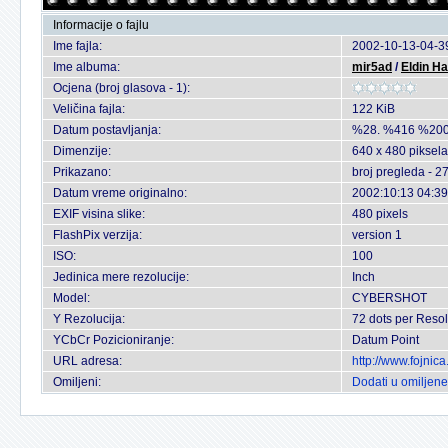
Informacije o fajlu
Ime fajla:
2002-10-13-04-39
Ime albuma:
mir5ad
/
Eldin H
Ocjena (broj glasova - 1):
Veličina fajla:
122 KiB
Datum postavljanja:
%28. %416 %200
Dimenzije:
640 x 480 piksela
Prikazano:
broj pregleda - 2
Datum vreme originalno:
2002:10:13 04:39
EXIF visina slike:
480 pixels
FlashPix verzija:
version 1
ISO:
100
Jedinica mere rezolucije:
Inch
Model:
CYBERSHOT
Y Rezolucija:
72 dots per Resol
YCbCr Pozicioniranje:
Datum Point
URL adresa:
http://www.fojnic
Omiljeni:
Dodati u omiljene