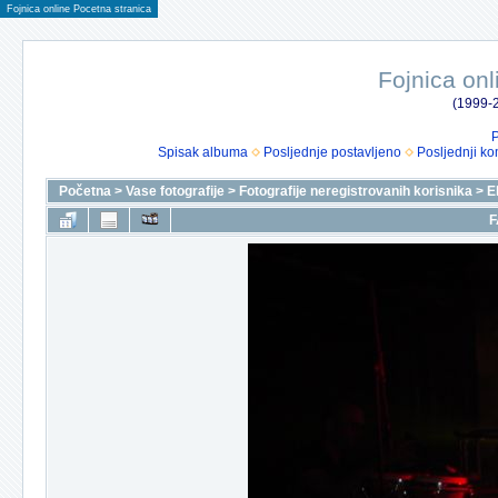
Fojnica online Pocetna stranica
Fojnica onl
(1999-2
P
Spisak albuma
Posljednje postavljeno
Posljednji ko
Početna
>
Vase fotografije
>
Fotografije neregistrovanih korisnika
>
E
F