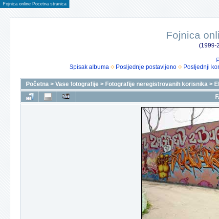
Fojnica online Pocetna stranica
Fojnica onl
(1999-2
P
Spisak albuma
Posljednje postavljeno
Posljednji ko
Početna
>
Vase fotografije
>
Fotografije neregistrovanih korisnika
>
E
F