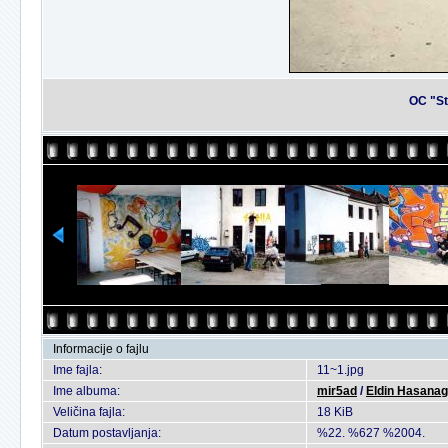
OC "St
Informacije o fajlu
Ime fajla:
11~1.jpg
Ime albuma:
mir5ad
/
Eldin Hasanag
Veličina fajla:
18 KiB
Datum postavljanja:
%22. %627 %2004.