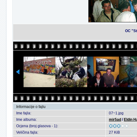
OC "St
Informacije o fajlu
Ime fajla:
07~1.jpg
Ime albuma:
mir5ad
/
Eldin H
Ocjena (broj glasova - 1):
Veličina fajla:
27 KiB