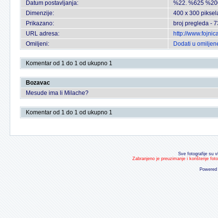
Datum postavljanja:
%22. %625 %20
Dimenzije:
400 x 300 piksel
Prikazano:
broj pregleda - 
URL adresa:
http://www.fojni
Omiljeni:
Dodati u omiljen
Komentar od 1 do 1 od ukupno 1
Bozavac
Mesude ima li Milache?
Komentar od 1 do 1 od ukupno 1
Sve fotografije su v
Zabranjeno je preuzimanje i korištenje fot
Powered