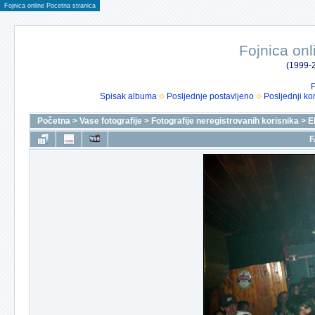
Fojnica online Pocetna stranica
Fojnica onl
(1999-2
P
Spisak albuma
Posljednje postavljeno
Posljednji ko
Početna
>
Vase fotografije
>
Fotografije neregistrovanih korisnika
>
E
F