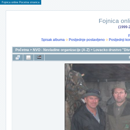
Fojnica online Pocetna stranica
Fojnica onl
(1999-2
P
Spisak albuma
Posljednje postavljeno
Posljednji ko
Početna
>
NVO - Nevladine organizacije (A-Z)
>
Lovacko drustvo "Div