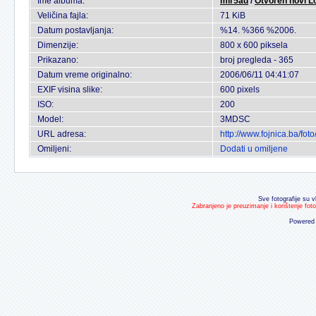
Ime albuma:
mir5ad
/
Otvoren novi L
Veličina fajla:
71 KiB
Datum postavljanja:
%14. %366 %2006.
Dimenzije:
800 x 600 piksela
Prikazano:
broj pregleda - 365
Datum vreme originalno:
2006/06/11 04:41:07
EXIF visina slike:
600 pixels
ISO:
200
Model:
3MDSC
URL adresa:
http://www.fojnica.ba/fo
Omiljeni:
Dodati u omiljene
Sve fotografije su v
Zabranjeno je preuzimanje i korištenje fot
Powered