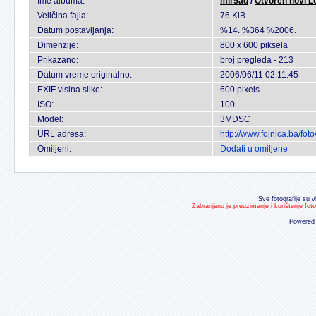
Ime albuma:
mir5ad
/
Otvoren novi L
Veličina fajla:
76 KiB
Datum postavljanja:
%14. %364 %2006.
Dimenzije:
800 x 600 piksela
Prikazano:
broj pregleda - 213
Datum vreme originalno:
2006/06/11 02:11:45
EXIF visina slike:
600 pixels
ISO:
100
Model:
3MDSC
URL adresa:
http://www.fojnica.ba/fo
Omiljeni:
Dodati u omiljene
Sve fotografije su v
Zabranjeno je preuzimanje i korištenje fot
Powered