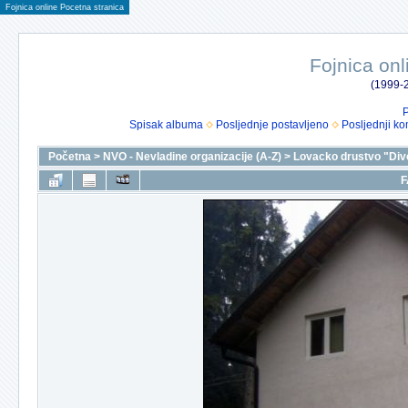
Fojnica online Pocetna stranica
Fojnica onl
(1999-2
P
Spisak albuma
Posljednje postavljeno
Posljednji ko
Početna
>
NVO - Nevladine organizacije (A-Z)
>
Lovacko drustvo "Div
F