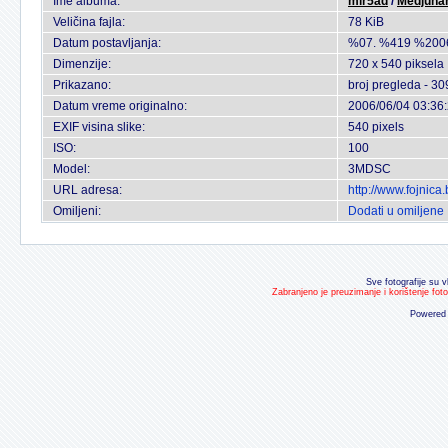
Ime albuma:
mir5ad
/
Medjunar
Veličina fajla:
78 KiB
Datum postavljanja:
%07. %419 %200
Dimenzije:
720 x 540 piksela
Prikazano:
broj pregleda - 30
Datum vreme originalno:
2006/06/04 03:36
EXIF visina slike:
540 pixels
ISO:
100
Model:
3MDSC
URL adresa:
http://www.fojnic
Omiljeni:
Dodati u omiljene
Sve fotografije su v
Zabranjeno je preuzimanje i korištenje fot
Powered