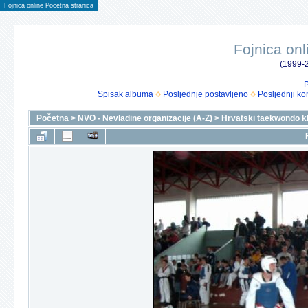
Fojnica online Pocetna stranica
Fojnica onl
(1999-2
P
Spisak albuma
Posljednje postavljeno
Posljednji ko
Početna
>
NVO - Nevladine organizacije (A-Z)
>
Hrvatski taekwondo k