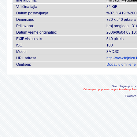
Ime albuma:
mir5ad
/
Medjunar
Veličina fajla:
82 KiB
Datum postavljanja:
%07. %419 %200
Dimenzije:
720 x 540 piksela
Prikazano:
broj pregleda - 31
Datum vreme originalno:
2006/06/04 03:10
EXIF visina slike:
540 pixels
ISO:
100
Model:
3MDSC
URL adresa:
http://www.fojnic
Omiljeni:
Dodati u omiljene
Sve fotografije su v
Zabranjeno je preuzimanje i korištenje fot
Powered