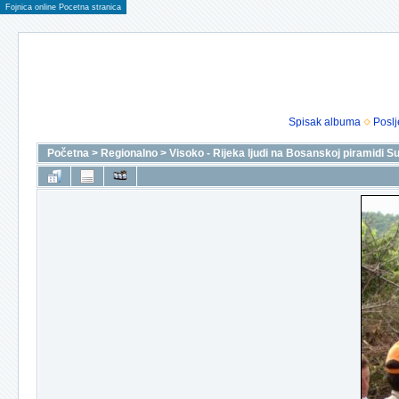
Fojnica online Pocetna stranica
Spisak albuma
Poslj
Početna
>
Regionalno
>
Visoko - Rijeka ljudi na Bosanskoj piramidi S