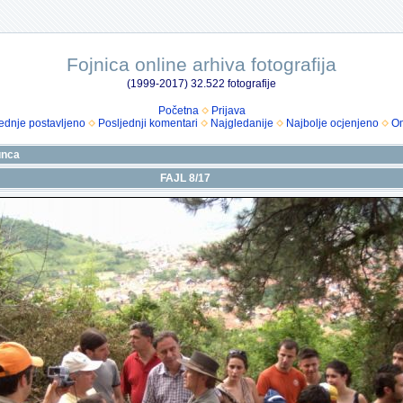
Fojnica online arhiva fotografija
(1999-2017) 32.522 fotografije
Početna
Prijava
ednje postavljeno
Posljednji komentari
Najgledanije
Najbolje ocjenjeno
Om
unca
FAJL 8/17