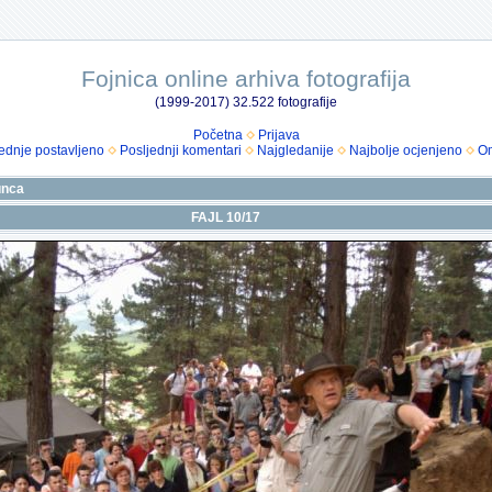
Fojnica online arhiva fotografija
(1999-2017) 32.522 fotografije
Početna
Prijava
ednje postavljeno
Posljednji komentari
Najgledanije
Najbolje ocjenjeno
Om
unca
FAJL 10/17