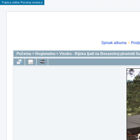
Fojnica online Pocetna stranica
Spisak albuma
Poslj
Početna
>
Regionalno
>
Visoko - Rijeka ljudi na Bosanskoj piramidi S