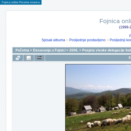
Fojnica online Pocetna stranica
Fojnica onl
(1999-2
P
Spisak albuma
Posljednje postavljeno
Posljednji ko
Početna
>
Desavanja u Fojnici
>
2006.
>
Posjeta visoke delegacije Itali
F