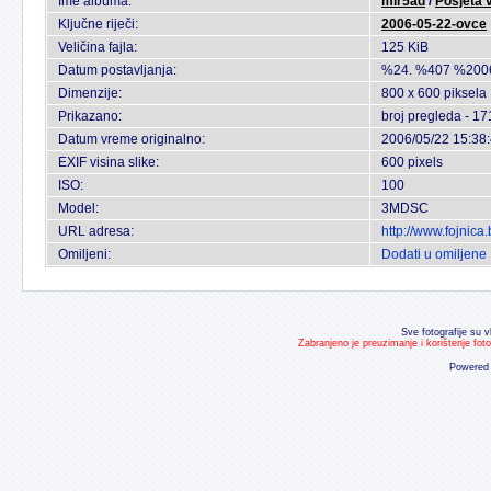
Ime albuma:
mir5ad
/
Posjeta v
Ključne riječi:
2006-05-22-ovce
Veličina fajla:
125 KiB
Datum postavljanja:
%24. %407 %200
Dimenzije:
800 x 600 piksela
Prikazano:
broj pregleda - 17
Datum vreme originalno:
2006/05/22 15:38
EXIF visina slike:
600 pixels
ISO:
100
Model:
3MDSC
URL adresa:
http://www.fojnic
Omiljeni:
Dodati u omiljene
Sve fotografije su v
Zabranjeno je preuzimanje i korištenje fot
Powered