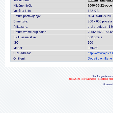
Ime albuma:
mir5ad
/
Posjeta v
Ključne riječi:
2006-05-22-ovce
Veličina fajla:
122 KiB
Datum postavljanja:
%24. %406 %200
Dimenzije:
800 x 600 piksela
Prikazano:
broj pregleda - 18
Datum vreme originalno:
2006/05/22 15:06
EXIF visina slike:
600 pixels
ISO:
100
Model:
3MDSC
URL adresa:
http://www.fojnic
Omiljeni:
Dodati u omiljene
Sve fotografije su v
Zabranjeno je preuzimanje i korištenje fot
Powered