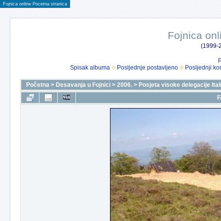
Fojnica online Pocetna stranica
Fojnica onl
(1999-2
P
Spisak albuma
Posljednje postavljeno
Posljednji ko
Početna
>
Desavanja u Fojnici
>
2006.
>
Posjeta visoke delegacije Itali
F