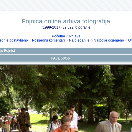
Fojnica online arhiva fotografija
(1999-2017) 32.522 fotografije
Početna
Prijava
ednje postavljeno
Posljednji komentari
Najgledanije
Najbolje ocjenjeno
Om
je Fojnici
FAJL 50/56