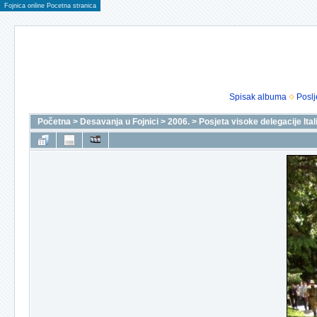
Fojnica online Pocetna stranica
Spisak albuma
Poslj
Početna
>
Desavanja u Fojnici
>
2006.
>
Posjeta visoke delegacije Itali