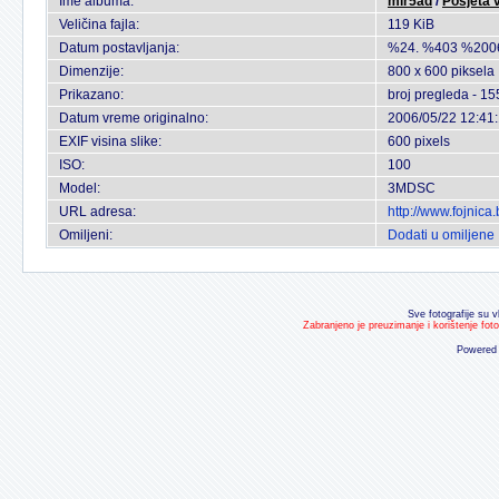
Ime albuma:
mir5ad
/
Posjeta v
Veličina fajla:
119 KiB
Datum postavljanja:
%24. %403 %200
Dimenzije:
800 x 600 piksela
Prikazano:
broj pregleda - 15
Datum vreme originalno:
2006/05/22 12:41
EXIF visina slike:
600 pixels
ISO:
100
Model:
3MDSC
URL adresa:
http://www.fojnic
Omiljeni:
Dodati u omiljene
Sve fotografije su v
Zabranjeno je preuzimanje i korištenje fot
Powered