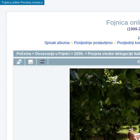
Fojnica online Pocetna stranica
Fojnica onl
(1999-2
P
Spisak albuma
Posljednje postavljeno
Posljednji ko
Početna
>
Desavanja u Fojnici
>
2006.
>
Posjeta visoke delegacije Itali
F