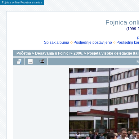
Fojnica online Pocetna stranica
Fojnica onl
(1999-2
P
Spisak albuma
Posljednje postavljeno
Posljednji ko
Početna
>
Desavanja u Fojnici
>
2006.
>
Posjeta visoke delegacije Itali
F