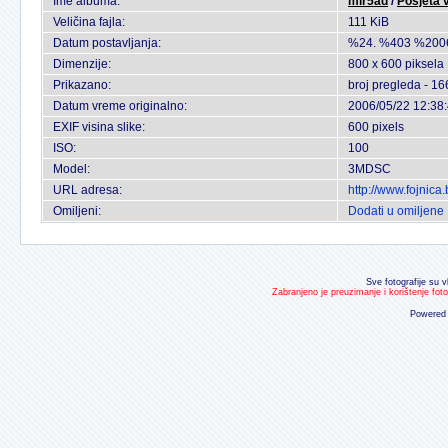
Ime albuma:
mir5ad
/
Posjeta v
Veličina fajla:
111 KiB
Datum postavljanja:
%24. %403 %200
Dimenzije:
800 x 600 piksela
Prikazano:
broj pregleda - 16
Datum vreme originalno:
2006/05/22 12:38
EXIF visina slike:
600 pixels
ISO:
100
Model:
3MDSC
URL adresa:
http://www.fojnic
Omiljeni:
Dodati u omiljene
Sve fotografije su v
Zabranjeno je preuzimanje i korištenje fot
Powered