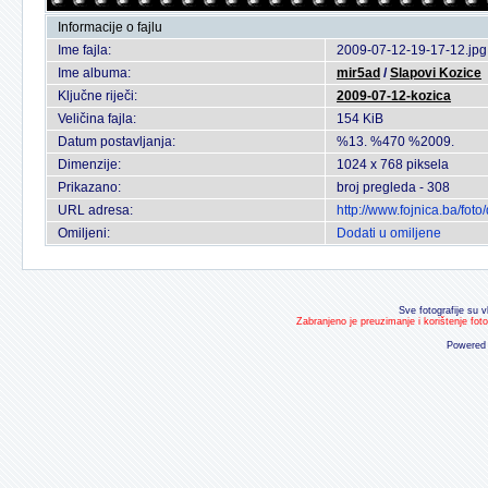
Informacije o fajlu
Ime fajla:
2009-07-12-19-17-12.jpg
Ime albuma:
mir5ad
/
Slapovi Kozice
Ključne riječi:
2009-07-12-kozica
Veličina fajla:
154 KiB
Datum postavljanja:
%13. %470 %2009.
Dimenzije:
1024 x 768 piksela
Prikazano:
broj pregleda - 308
URL adresa:
http://www.fojnica.ba/fo
Omiljeni:
Dodati u omiljene
Sve fotografije su v
Zabranjeno je preuzimanje i korištenje fot
Powered