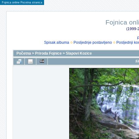
Fojnica online Pocetna stranica
Fojnica onl
(1999-2
P
Spisak albuma
Posljednje postavljeno
Posljednji ko
Početna
>
Priroda Fojnice
>
Slapovi Kozice
F