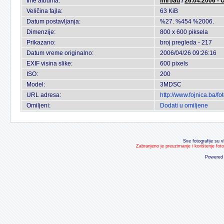
Ime albuma:
mir5ad
/
26.04.2006 - 
Veličina fajla:
63 KiB
Datum postavljanja:
%27. %454 %2006.
Dimenzije:
800 x 600 piksela
Prikazano:
broj pregleda - 217
Datum vreme originalno:
2006/04/26 09:26:16
EXIF visina slike:
600 pixels
ISO:
200
Model:
3MDSC
URL adresa:
http://www.fojnica.ba/
Omiljeni:
Dodati u omiljene
Sve fotografije su v
Zabranjeno je preuzimanje i korištenje fot
Powered