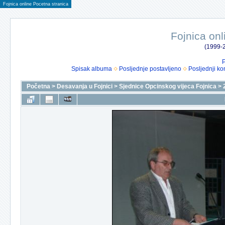
Fojnica online Pocetna stranica
Fojnica onl
(1999-2
P
Spisak albuma
Posljednje postavljeno
Posljednji ko
Početna
>
Desavanja u Fojnici
>
Sjednice Opcinskog vijeca Fojnica
>