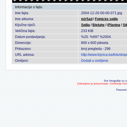
Informacije o fajlu
Ime fajla:
2004-12-20-00-00-071.jpg
Ime albuma:
mir5ad
/
Fojnicke spilje
Ključne riječi:
Spilja
/
Bjeluhe
/
(Planina
/
Si
Veličina fajla:
233 KiB
Datum postavljanja:
%20. %697 %2004.
Dimenzije:
800 x 600 piksela
Prikazano:
broj pregleda - 296
URL adresa:
http://www.fojnica.ba/foto/d
Omiljeni:
Dodati u omiljene
Sve fotografije su v
Zabranjeno je preuzimanje i korištenje fot
Powered