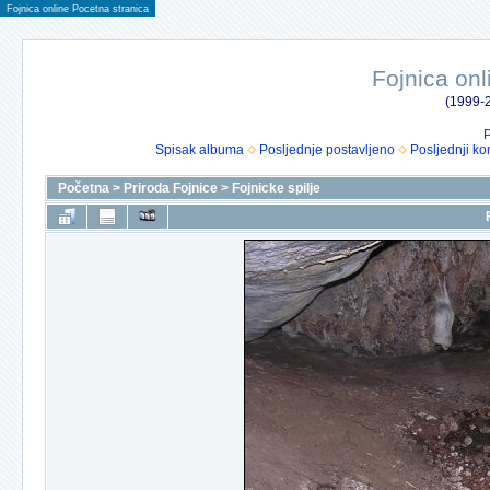
Fojnica online Pocetna stranica
Fojnica onl
(1999-2
P
Spisak albuma
Posljednje postavljeno
Posljednji ko
Početna
>
Priroda Fojnice
>
Fojnicke spilje