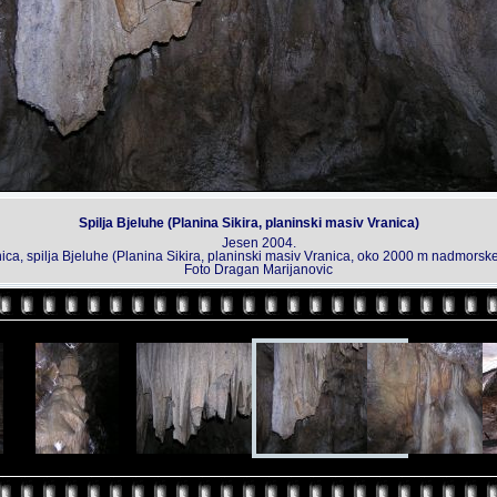
Spilja Bjeluhe (Planina Sikira, planinski masiv Vranica)
Jesen 2004.
ica, spilja Bjeluhe (Planina Sikira, planinski masiv Vranica, oko 2000 m nadmorske
Foto Dragan Marijanovic