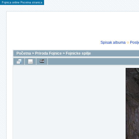
Fojnica online Pocetna stranica
Spisak albuma
Poslj
Početna
>
Priroda Fojnice
>
Fojnicke spilje