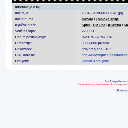
Informacije o fajlu
Ime fajla:
2004-12-20-00-00-046.jpg
Ime albuma:
mir5ad
/
Fojnicke spilje
Ključne riječi:
Spilja
/
Bjeluhe
/
(Planina
/
Si
Veličina fajla:
220 KiB
Datum postavljanja:
%20. %692 %2004.
Dimenzije:
800 x 600 piksela
Prikazano:
broj pregleda - 185
URL adresa:
http://www.fojnica.ba/foto/d
Omiljeni:
Dodati u omiljene
Sve fotografije su v
Zabranjeno je preuzimanje i korištenje fot
Powered