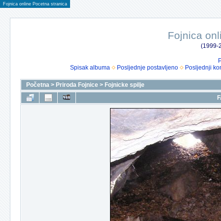
Fojnica online Pocetna stranica
Fojnica onl
(1999-2
P
Spisak albuma
Posljednje postavljeno
Posljednji ko
Početna
>
Priroda Fojnice
>
Fojnicke spilje
F