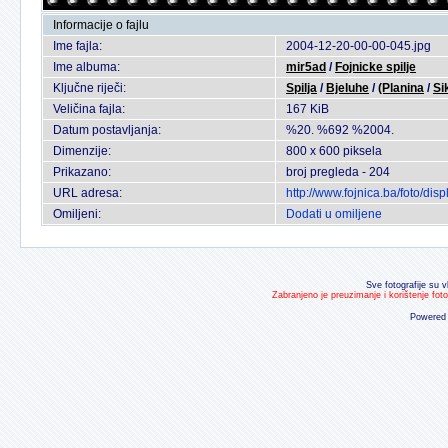
Informacije o fajlu
Ime fajla:
2004-12-20-00-00-045.jpg
Ime albuma:
mir5ad
/
Fojnicke spilje
Ključne riječi:
Spilja
/
Bjeluhe
/
(Planina
/
Si
Veličina fajla:
167 KiB
Datum postavljanja:
%20. %692 %2004.
Dimenzije:
800 x 600 piksela
Prikazano:
broj pregleda - 204
URL adresa:
http://www.fojnica.ba/foto/d
Omiljeni:
Dodati u omiljene
Sve fotografije su v
Zabranjeno je preuzimanje i korištenje fot
Powered