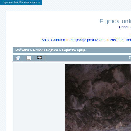
Fojnica online Pocetna stranica
Fojnica onl
(1999-2
P
Spisak albuma
Posljednje postavljeno
Posljednji ko
Početna
>
Priroda Fojnice
>
Fojnicke spilje
F