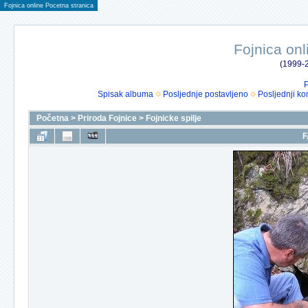
Fojnica online Pocetna stranica
Fojnica onl
(1999-2
P
Spisak albuma
Posljednje postavljeno
Posljednji ko
Početna
>
Priroda Fojnice
>
Fojnicke spilje
F