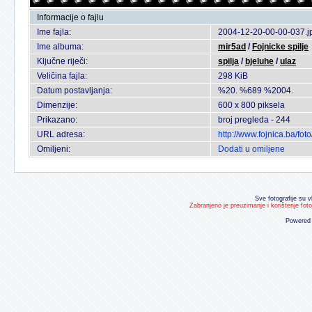
Informacije o fajlu
Ime fajla:
2004-12-20-00-00-037.j
Ime albuma:
mir5ad
/
Fojnicke spilje
Ključne riječi:
spilja
/
bjeluhe
/
ulaz
Veličina fajla:
298 KiB
Datum postavljanja:
%20. %689 %2004.
Dimenzije:
600 x 800 piksela
Prikazano:
broj pregleda - 244
URL adresa:
http://www.fojnica.ba/fo
Omiljeni:
Dodati u omiljene
Sve fotografije su v
Zabranjeno je preuzimanje i korištenje fot
Powered