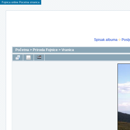
Fojnica online Pocetna stranica
Spisak albuma
Poslj
Početna
>
Priroda Fojnice
>
Vranica