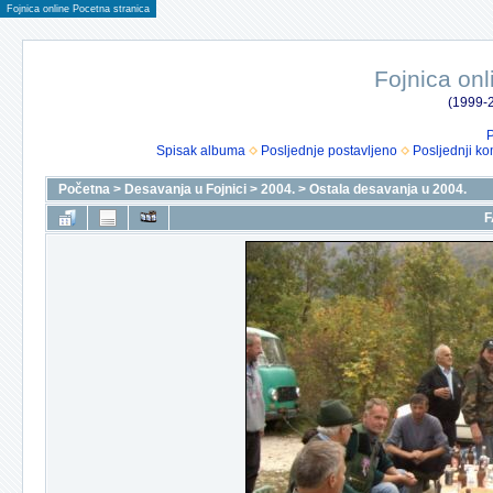
Fojnica online Pocetna stranica
Fojnica onl
(1999-2
P
Spisak albuma
Posljednje postavljeno
Posljednji ko
Početna
>
Desavanja u Fojnici
>
2004.
>
Ostala desavanja u 2004.
F