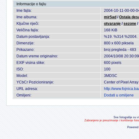
Informacije o fajlu
Ime fajla:
2004-10-11-00-00-0
Ime albuma:
mir5ad
/
Ostala des
Ključne riječi:
otvaranje
/
sezone
/
Veličina fajla:
168 KiB
Datum postavljanja:
%19. %314 %2004.
Dimenzije:
800 x 600 piksela
Prikazano:
broj pregleda - 483
Datum vreme originalno:
2004/10/08 20:30:09
EXIF visina slike:
600 pixels
ISO:
100
Model:
3MDSC
YCbCr Pozicioniranje:
Center of Pixel Array
URL adresa:
http://www.fojnica.b
Omiljeni:
Dodati u omiljene
Sve fotografije su v
Zabranjeno je preuzimanje i korištenje fot
Powered