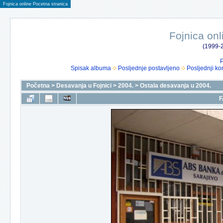
Fojnica online Pocetna stranica
Fojnica onl
(1999-2
P
Spisak albuma
Posljednje postavljeno
Posljednji ko
Početna
>
Desavanja u Fojnici
>
2004.
>
Ostala desavanja u 2004.
F