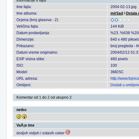
Informacije o fajlu
Ime fajla:
2004-02-13.jpg
Ime albuma:
mir5ad
/
Ostala 
Ocjena (broj glasova - 2):
Veličina fajla:
144 KiB
Datum postavljanja:
%23. %638 %20
Dimenzije:
640 x 480 piksel
Prikazano:
broj pregleda - 
Datum vreme originalno:
2004/02/12 01:3
EXIF visina slike:
480 pixels
ISO:
100
Model:
3MDSC
URL adresa:
http://www.fojni
Omiljeni:
Dodati u omiljen
Komentar od 1 do 2 od ukupno 2
netko
VaÅ¡e ime
dodjoh vidjeh i ostavih ceker