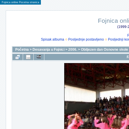
Fojnica online Pocetna stranica
Fojnica onl
(1999-2
P
Spisak albuma
Posljednje postavljeno
Posljednji ko
Početna
>
Desavanja u Fojnici
>
2006.
>
Obiljezen dan Osnovne skole
F