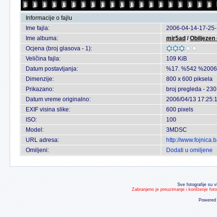
Informacije o fajlu
Ime fajla:
2006-04-14-17-25-
Ime albuma:
mir5ad
/
Obiljezen
Ocjena (broj glasova - 1):
Veličina fajla:
109 KiB
Datum postavljanja:
%17. %542 %2006
Dimenzije:
800 x 600 piksela
Prikazano:
broj pregleda - 230
Datum vreme originalno:
2006/04/13 17:25:
EXIF visina slike:
600 pixels
ISO:
100
Model:
3MDSC
URL adresa:
http://www.fojnica
Omiljeni:
Dodati u omiljene
Sve fotografije su v
Zabranjeno je preuzimanje i korištenje fot
Powered