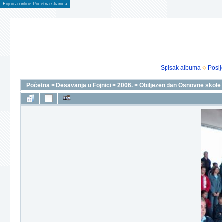
Fojnica online Pocetna stranica
Spisak albuma
Poslj
Početna
>
Desavanja u Fojnici
>
2006.
>
Obiljezen dan Osnovne skole