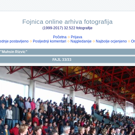
Fojnica online arhiva fotografija
(1999-2017) 32.522 fotografije
Početna
Prijava
ednje postavljeno
Posljednji komentari
Najgledanije
Najbolje ocjenjeno
Om
 "Muhsin Rizvic"
FAJL 33/33