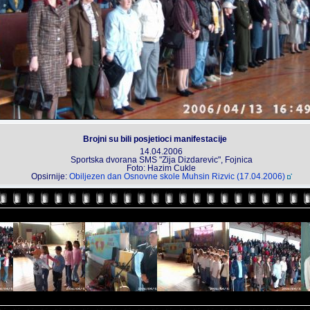
Brojni su bili posjetioci manifestacije
14.04.2006
Sportska dvorana SMS "Zija Dizdarevic", Fojnica
Foto: Hazim Cukle
Opsirnije:
Obiljezen dan Osnovne skole Muhsin Rizvic (17.04.2006)