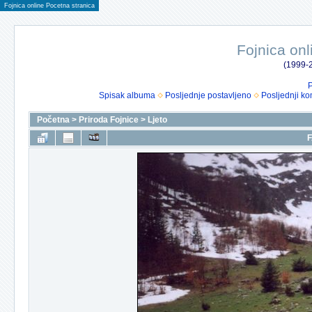
Fojnica online Pocetna stranica
Fojnica onl
(1999-2
P
Spisak albuma
Posljednje postavljeno
Posljednji ko
Početna
>
Priroda Fojnice
>
Ljeto
F