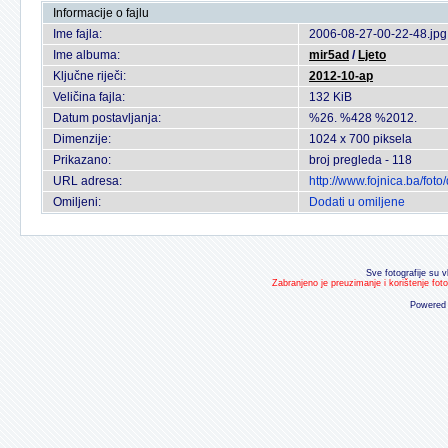
Informacije o fajlu
Ime fajla:
2006-08-27-00-22-48.jpg
Ime albuma:
mir5ad
/
Ljeto
Ključne riječi:
2012-10-ap
Veličina fajla:
132 KiB
Datum postavljanja:
%26. %428 %2012.
Dimenzije:
1024 x 700 piksela
Prikazano:
broj pregleda - 118
URL adresa:
http://www.fojnica.ba/fo
Omiljeni:
Dodati u omiljene
Sve fotografije su v
Zabranjeno je preuzimanje i korištenje fot
Powered