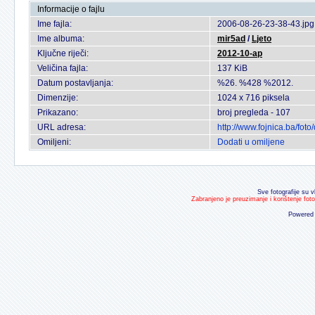
Informacije o fajlu
Ime fajla:
2006-08-26-23-38-43.jpg
Ime albuma:
mir5ad
/
Ljeto
Ključne riječi:
2012-10-ap
Veličina fajla:
137 KiB
Datum postavljanja:
%26. %428 %2012.
Dimenzije:
1024 x 716 piksela
Prikazano:
broj pregleda - 107
URL adresa:
http://www.fojnica.ba/fo
Omiljeni:
Dodati u omiljene
Sve fotografije su v
Zabranjeno je preuzimanje i korištenje fot
Powered