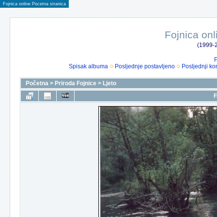
Fojnica online Pocetna stranica
Fojnica onl
(1999-2
P
Spisak albuma
Posljednje postavljeno
Posljednji ko
Početna
>
Priroda Fojnice
>
Ljeto
F