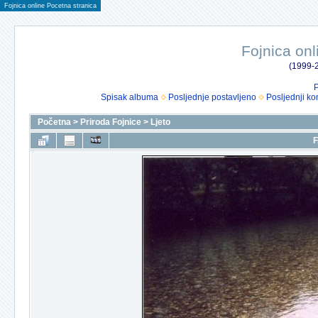
Fojnica online Pocetna stranica
Fojnica onl
(1999-2
P
Spisak albuma
Posljednje postavljeno
Posljednji ko
Početna
>
Priroda Fojnice
>
Ljeto
F