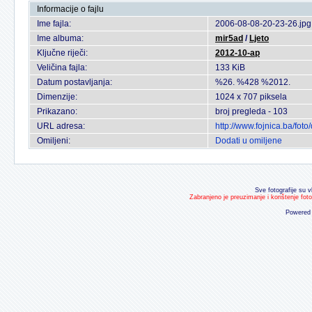
Informacije o fajlu
Ime fajla:
2006-08-08-20-23-26.jpg
Ime albuma:
mir5ad
/
Ljeto
Ključne riječi:
2012-10-ap
Veličina fajla:
133 KiB
Datum postavljanja:
%26. %428 %2012.
Dimenzije:
1024 x 707 piksela
Prikazano:
broj pregleda - 103
URL adresa:
http://www.fojnica.ba/fo
Omiljeni:
Dodati u omiljene
Sve fotografije su v
Zabranjeno je preuzimanje i korištenje fot
Powered