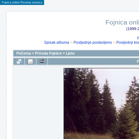
Fojnica online Pocetna stranica
Fojnica onl
(1999-2
P
Spisak albuma
Posljednje postavljeno
Posljednji ko
Početna
>
Priroda Fojnice
>
Ljeto
F