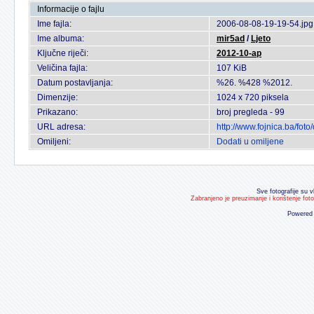
Informacije o fajlu
Ime fajla:
2006-08-08-19-19-54.jpg
Ime albuma:
mir5ad
/
Ljeto
Ključne riječi:
2012-10-ap
Veličina fajla:
107 KiB
Datum postavljanja:
%26. %428 %2012.
Dimenzije:
1024 x 720 piksela
Prikazano:
broj pregleda - 99
URL adresa:
http://www.fojnica.ba/fo
Omiljeni:
Dodati u omiljene
Sve fotografije su v
Zabranjeno je preuzimanje i korištenje fot
Powered