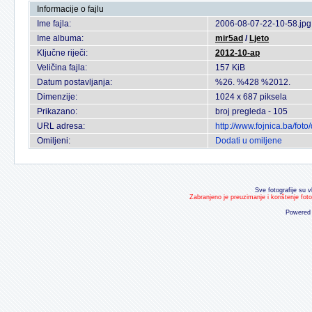
Informacije o fajlu
Ime fajla:
2006-08-07-22-10-58.jpg
Ime albuma:
mir5ad
/
Ljeto
Ključne riječi:
2012-10-ap
Veličina fajla:
157 KiB
Datum postavljanja:
%26. %428 %2012.
Dimenzije:
1024 x 687 piksela
Prikazano:
broj pregleda - 105
URL adresa:
http://www.fojnica.ba/fo
Omiljeni:
Dodati u omiljene
Sve fotografije su v
Zabranjeno je preuzimanje i korištenje fot
Powered