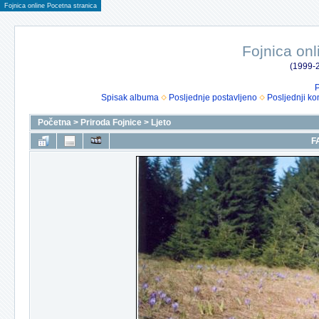
Fojnica online Pocetna stranica
Fojnica onl
(1999-2
P
Spisak albuma
Posljednje postavljeno
Posljednji ko
Početna
>
Priroda Fojnice
>
Ljeto
F