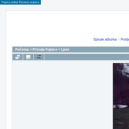
Fojnica online Pocetna stranica
Spisak albuma
Poslj
Početna
>
Priroda Fojnice
>
Ljeto