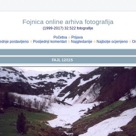
Fojnica online arhiva fotografija
(1999-2017) 32.522 fotografije
Početna
Prijava
ednje postavljeno
Posljednji komentari
Najgledanije
Najbolje ocjenjeno
Om
FAJL 12/115