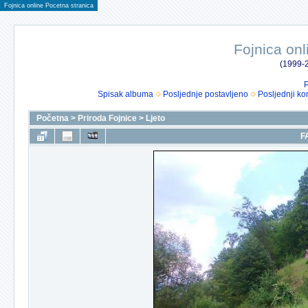
Fojnica online Pocetna stranica
Fojnica onl
(1999-2
P
Spisak albuma
Posljednje postavljeno
Posljednji ko
Početna
>
Priroda Fojnice
>
Ljeto
F