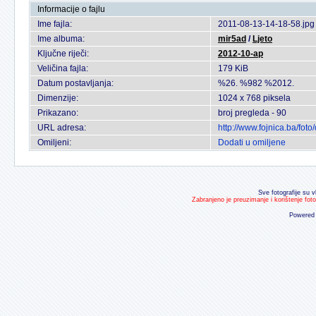
Informacije o fajlu
Ime fajla:
2011-08-13-14-18-58.jpg
Ime albuma:
mir5ad
/
Ljeto
Ključne riječi:
2012-10-ap
Veličina fajla:
179 KiB
Datum postavljanja:
%26. %982 %2012.
Dimenzije:
1024 x 768 piksela
Prikazano:
broj pregleda - 90
URL adresa:
http://www.fojnica.ba/fo
Omiljeni:
Dodati u omiljene
Sve fotografije su v
Zabranjeno je preuzimanje i korištenje fot
Powered