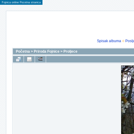
Fojnica online Pocetna stranica
Spisak albuma
Poslj
Početna
>
Priroda Fojnice
>
Proljece