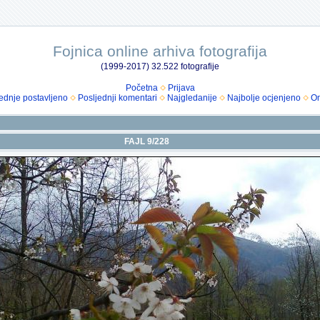
Fojnica online arhiva fotografija
(1999-2017) 32.522 fotografije
Početna
Prijava
ednje postavljeno
Posljednji komentari
Najgledanije
Najbolje ocjenjeno
Om
FAJL 9/228