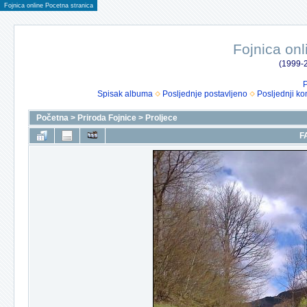
Fojnica online Pocetna stranica
Fojnica onl
(1999-2
P
Spisak albuma
Posljednje postavljeno
Posljednji ko
Početna
>
Priroda Fojnice
>
Proljece
F