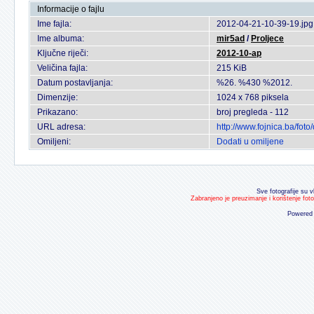
Informacije o fajlu
Ime fajla:
2012-04-21-10-39-19.jpg
Ime albuma:
mir5ad
/
Proljece
Ključne riječi:
2012-10-ap
Veličina fajla:
215 KiB
Datum postavljanja:
%26. %430 %2012.
Dimenzije:
1024 x 768 piksela
Prikazano:
broj pregleda - 112
URL adresa:
http://www.fojnica.ba/fo
Omiljeni:
Dodati u omiljene
Sve fotografije su v
Zabranjeno je preuzimanje i korištenje fot
Powered