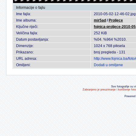
Informacije o fajlu
Ime fajla:
2010-05-02-12-46-02.jpg
Ime albuma:
mir5ad
/
Proljece
Ključne riječi:
fojnica-proljece-2010-05
Veličina fajla:
252 KiB
Datum postavljanja:
%04. %964 %2010.
Dimenzije:
1024 x 768 piksela
Prikazano:
broj pregleda - 131
URL adresa:
http://www.fojnica.ba/fo
Omiljeni:
Dodati u omiljene
Sve fotografije su v
Zabranjeno je preuzimanje i korištenje fot
Powered