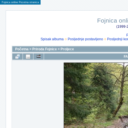
Fojnica online Pocetna stranica
Fojnica onl
(1999-2
P
Spisak albuma
Posljednje postavljeno
Posljednji ko
Početna
>
Priroda Fojnice
>
Proljece
FA