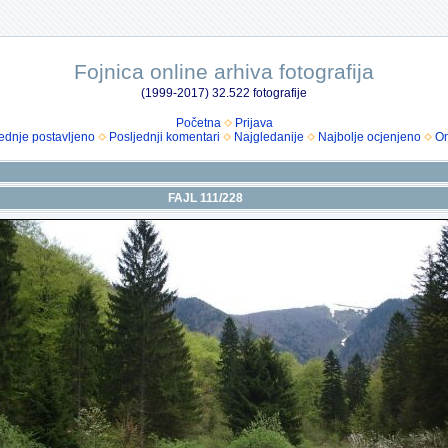
Fojnica online arhiva fotografija
(1999-2017) 32.522 fotografije
Početna
Prijava
ednje postavljeno
Posljednji komentari
Najgledanije
Najbolje ocjenjeno
Om
FAJL 111/228