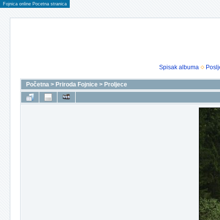
Fojnica online Pocetna stranica
Spisak albuma
Poslj
Početna
>
Priroda Fojnice
>
Proljece