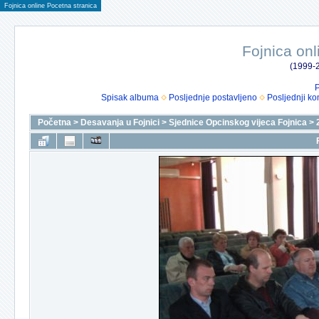
Fojnica online Pocetna stranica
Fojnica onl
(1999-2
P
Spisak albuma
Posljednje postavljeno
Posljednji ko
Početna
>
Desavanja u Fojnici
>
Sjednice Opcinskog vijeca Fojnica
>