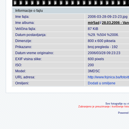
Informacije o fajlu
Ime fajla:
2006-03-28-09-23-23.jpg
Ime albuma:
mir5ad
/
28.03.2006 - Van
Veličina fajla:
87 KiB
Datum postavljanja:
%29. %504 %2006.
Dimenzije:
800 x 600 piksela
Prikazano:
broj pregleda - 192
Datum vreme originalno:
2006/03/28 09:23:23
EXIF visina slike:
600 pixels
ISO:
200
Model:
3MDSC
URL adresa:
http://www.fojnica.ba/fot
Omiljeni:
Dodati u omiljene
Sve fotografije su v
Zabranjeno je preuzimanje i korištenje fot
Powered